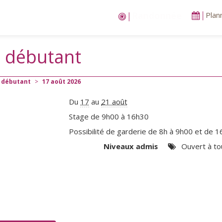
Stages vacances
Plan
t débutant
t débutant
>
17
août
2026
Du
17
au
21 août
Stage de 9h00 à 16h30
Possibilité de garderie de 8h à 9h00 et de 
Niveaux admis
Ouvert à to