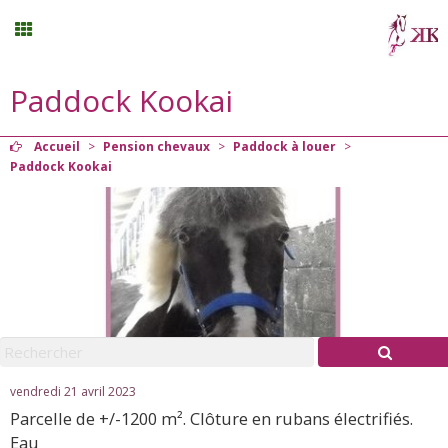
Paddock Kookai
Randonnée
Accueil
>
Pension chevaux
>
Paddock à louer
>
Planning
Paddock Kookai
Menu
Mon compte
Panier
0
vendredi 21 avril 2023
Contact
Parcelle de +/-1200 m². Clôture en rubans électrifiés.
Eau