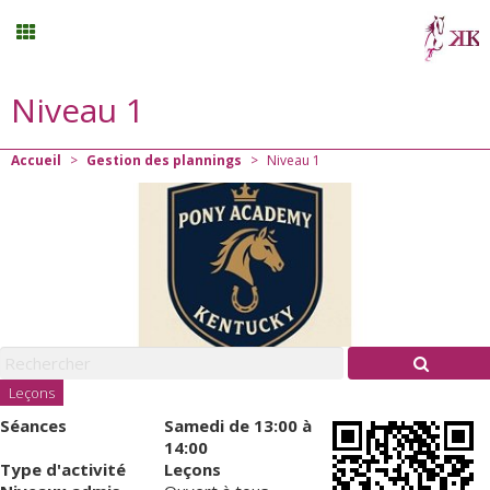
Niveau 1
Randonnée
Accueil
>
Gestion des plannings
>
Niveau 1
Planning
Menu
Mon compte
Panier
0
Leçons
Séances
Samedi
de 13:00 à
Contact
14:00
Type d'activité
Leçons