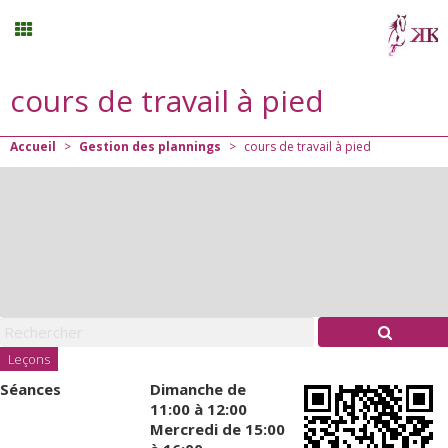
cours de travail à pied
Randonnée
Accueil
>
Gestion des plannings
>
cours de travail à pied
Planning
Menu
Mon compte
Panier
0
Leçons
Séances
Dimanche
de
Contact
11:00 à 12:00
Mercredi
de 15:00