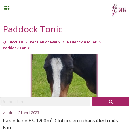
Paddock Tonic
Randonnée
Accueil
>
Pension chevaux
>
Paddock à louer
>
Planning
Paddock Tonic
Menu
Mon compte
Panier
0
vendredi 21 avril 2023
Contact
Parcelle de +/- 1200m². Clôture en rubans électrifiés.
Eau.