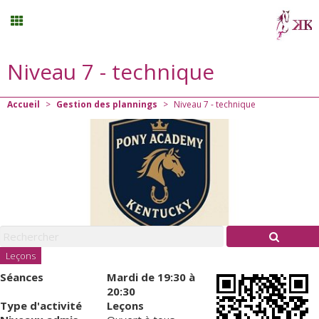
Niveau 7 - technique
Stages vacances
Accueil
>
Gestion des plannings
>
Niveau 7 - technique
Planning
Menu
Mon compte
Panier
0
Leçons
Séances
Mardi
de 19:30 à
Contact
20:30
Type d'activité
Leçons