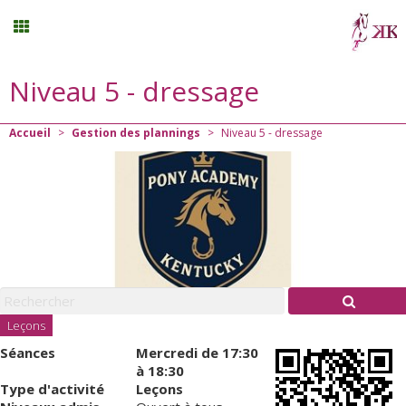
Niveau 5 - dressage
Stages vacances
Accueil
>
Gestion des plannings
>
Niveau 5 - dressage
Planning
Menu
Mon compte
Panier
0
Leçons
Séances
Mercredi
de 17:30
Contact
à 18:30
Type d'activité
Leçons