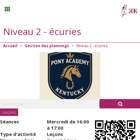
Niveau 2 - écuries
Randonnée
Accueil
>
Gestion des plannings
>
Niveau 2 - écuries
Planning
Menu
Mon compte
Panier
0
Leçons
Séances
Mercredi
de 16:00
Contact
à 17:00
Type d'activité
Leçons