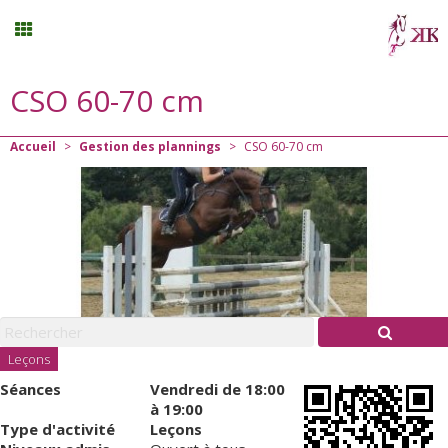
CSO 60-70 cm
Stages vacances
Accueil
>
Gestion des plannings
>
CSO 60-70 cm
Planning
Menu
Mon compte
Panier
0
Leçons
Séances
Vendredi
de 18:00
Contact
à 19:00
Type d'activité
Leçons