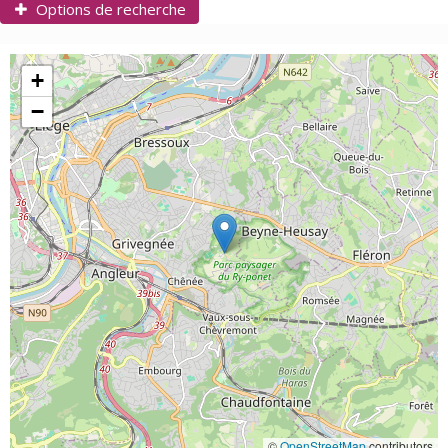
Options de recherche
Options de recherche
Options de recherche
+
Niveau
−
Catégorie
Durée :
1 Offre disponible
©
OpenStreetMap
contributors