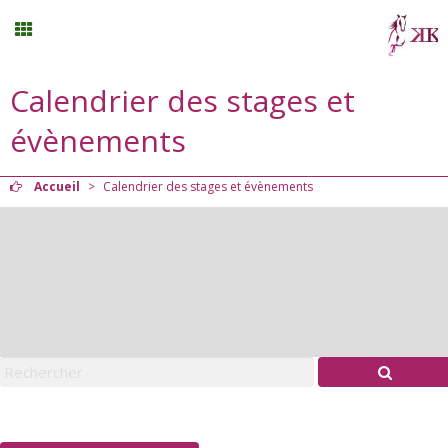
Calendrier des stages et
Planning
évènements
Menu
Accueil
>
Calendrier des stages et évènements
Mon compte
Panier
0
Contact