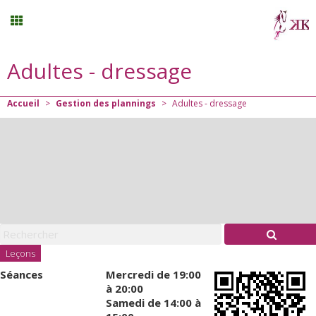
Adultes - dressage
Stages vacances
Accueil
>
Gestion des plannings
>
Adultes - dressage
Planning
Menu
Mon compte
Panier
0
Leçons
Séances
Mercredi
de 19:00
Contact
à 20:00
Samedi
de 14:00 à