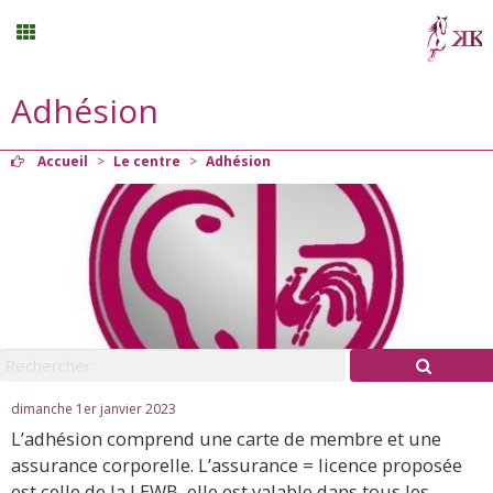
Adhésion
Stages vacances
Accueil
>
Le centre
>
Adhésion
Planning
Menu
Mon compte
Panier
0
dimanche 1er janvier 2023
L’adhésion comprend une carte de membre et une
Contact
assurance corporelle. L’assurance = licence proposée
est celle de la LEWB, elle est valable dans tous les