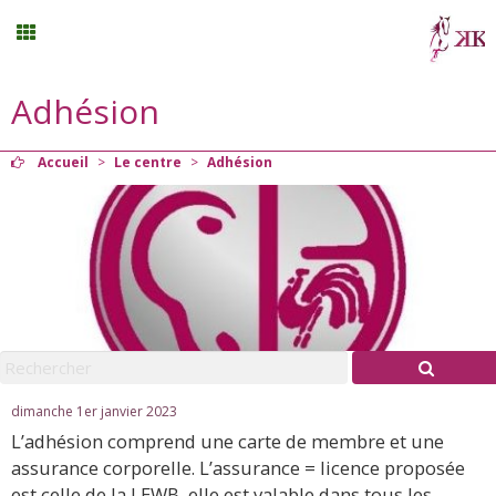
Adhésion
Stages vacances
Accueil
>
Le centre
>
Adhésion
Planning
Menu
Mon compte
Panier
0
dimanche 1er janvier 2023
L’adhésion comprend une carte de membre et une
Contact
assurance corporelle. L’assurance = licence proposée
est celle de la LEWB, elle est valable dans tous les