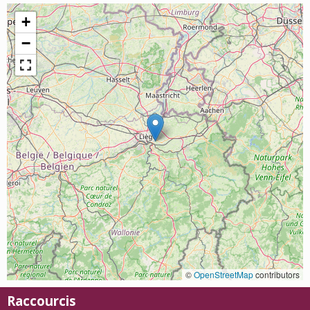
+
−
©
OpenStreetMap
contributors
Raccourcis