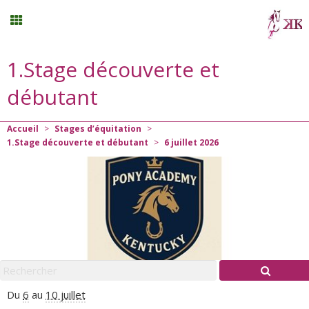
1.Stage découverte et
Stages vacances
débutant
Planning
Accueil
>
Stages d’équitation
>
1.Stage découverte et débutant
>
6
juillet
2026
Menu
Mon compte
Panier
0
Contact
Du
6
au
10 juillet