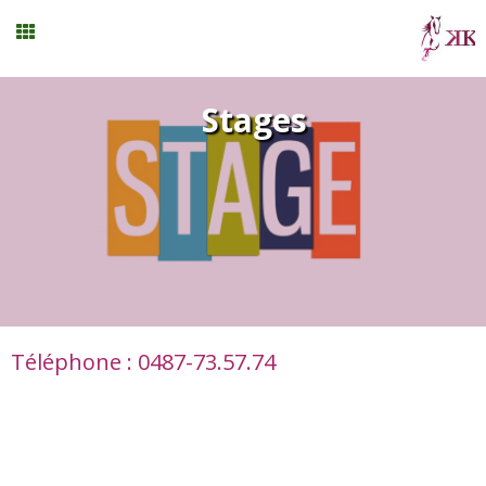
Stages vacances
Stages
Planning
Menu
Mon compte
Téléphone : 0487-73.57.74
Panier
0
Contact