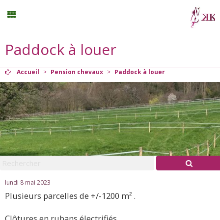
Paddock à louer
Stages vacances
Accueil
>
Pension chevaux
>
Paddock à louer
Planning
Menu
Mon compte
Panier
0
lundi 8 mai 2023
Plusieurs parcelles de +/-1200 m² .
Contact
Clôtures en rubans électrifiés.